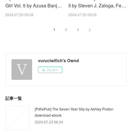
Girl Vol. 5 by Azusa Banj…
II by Steven J. Zaloga, Fe…
2024.07.20 09:06
2024.07.20 09:05
1
2
3
vuruciwifich's Ownd
フォロー
記事一覧
[Pdf/ePub] The Seven Year Slip by Ashley Poston
download ebook
2024.07.23 06:24