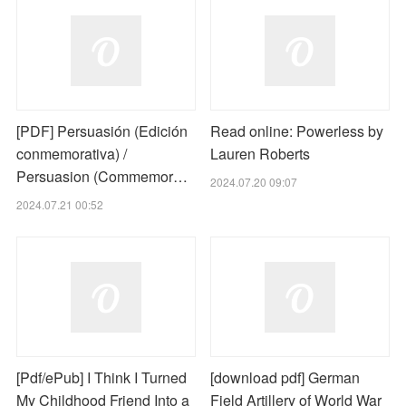
[PDF] Persuasión (Edición
Read online: Powerless by
conmemorativa) /
Lauren Roberts
Persuasion (Commemor…
2024.07.20 09:07
2024.07.21 00:52
[Pdf/ePub] I Think I Turned
[download pdf] German
My Childhood Friend Into a
Field Artillery of World War